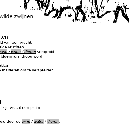
hten
ld van een vrucht.
ige vruchten.
wind
/
water
/
dieren
verspreid.
 bloem juist droog wordt.
n.
ekker.
 manieren om te verspreiden.
d
zijn vrucht een pluim.
eid door de
wind
/
water
/
dieren
.