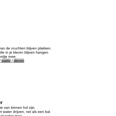
rvan de vruchten blijven plakken.
die in je kleren blijven hangen.
eindje mee.
/
water
/
dieren
.
er
e van binnen hol zijn.
 water drijven, net als een bal.
het water mee.