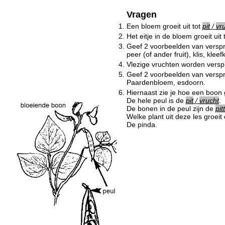
Vragen
1.
Een bloem groeit uit tot
pit
/
vr
2.
Het eitje in de bloem groeit uit 
3.
Geef 2 voorbeelden van verspr
peer (of ander fruit), klis, kleef
4.
Vlezige vruchten worden verspr
5.
Geef 2 voorbeelden van verspr
Paardenbloem, esdoorn.
6.
Hiernaast zie je hoe een boon 
De hele peul is de
pit
/
vrucht
.
De bonen in de peul zijn de
pit
Welke plant uit deze les groei
De pinda.