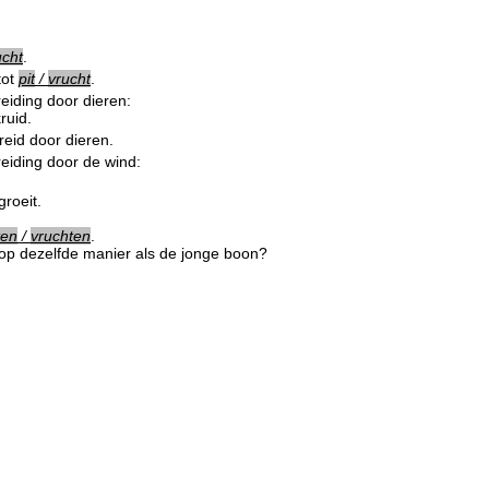
ucht
.
tot
pit
/
vrucht
.
eiding door dieren:
kruid.
eid door dieren.
eiding door de wind:
groeit.
ten
/
vruchten
.
t op dezelfde manier als de jonge boon?