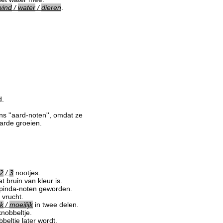
wind
/
water
/
dieren
.
d.
s ''aard-noten'', omdat ze
aarde groeien.
2
/
3
nootjes.
t bruin van kleur is.
 pinda-noten geworden.
vrucht.
jk
/
moeilijk
in twee delen.
knobbeltje.
beltje later wordt.