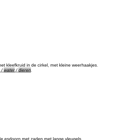
het kleefkruid in de cirkel, met kleine weerhaakjes.
/
water
/
dieren
.
 de esdoorn met zaden met lange vleugels.