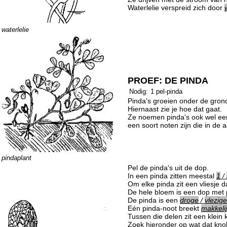
Waterlelie verspreid zich door
waterlelie
PROEF: DE PINDA
Nodig:
1 pel-pinda
Pinda's groeien onder de gron
Hiernaast zie je hoe dat gaat.
Ze noemen pinda's ook wel een
een soort noten zijn die in de 
pindaplant
Pel de pinda's uit de dop.
In een pinda zitten meestal
1
/
Om elke pinda zit een vliesje da
De hele bloem is een dop met
De pinda is een
droge
/
vlezige
Eén pinda-noot breekt
makkeli
Tussen die delen zit een klein 
Zoek hieronder op wat dat knob