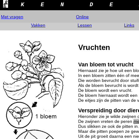
K
E
N
D
E
Met vragen
Online
Vakken
Lessen
Links
Vruchten
Van bloem tot vrucht
Hiernaast zie je hoe uit een bl
In een bloem zitten één of meer
Die worden bevrucht door stui
Als de bloem bevrucht is wordt h
De bloem wordt een vrucht.
De bloem hiernaast wordt een 
De eitjes zijn de pitten van de
Verspreiding door dier
Hieronder zie je wilde zwijnen
De zwijnen vreten de peren
me
Dus slikken ze ook de pitten in.
Maar die pitten poepen ze gew
Uit de pit groeit daarna een 