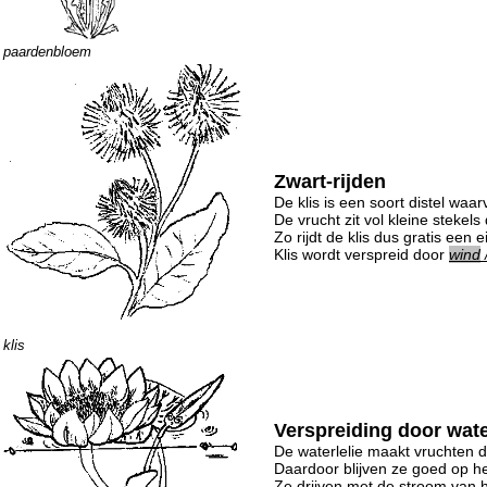
paardenbloem
Zwart-rijden
De klis is een soort distel waa
De vrucht zit vol kleine stekels 
Zo rijdt de klis dus gratis een 
Klis wordt verspreid door
wind
klis
Verspreiding door wat
De waterlelie maakt vruchten di
Daardoor blijven ze goed op het
Ze drijven met de stroom van 