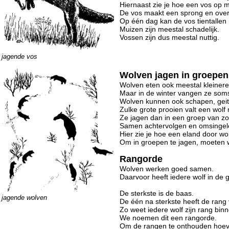
Hiernaast zie je hoe een vos op m
De vos maakt een sprong en over
Op één dag kan de vos tientallen
Muizen zijn meestal schadelijk.
Vossen zijn dus meestal nuttig.
jagende vos
Wolven jagen in groepen
Wolven eten ook meestal kleinere 
Maar in de winter vangen ze soms
Wolven kunnen ook schapen, geit
Zulke grote prooien valt een wolf n
Ze jagen dan in een groep van z
Samen achtervolgen en omsingele
Hier zie je hoe een eland door wo
Om in groepen te jagen, moeten
Rangorde
Wolven werken goed samen.
Daarvoor heeft iedere wolf in de 
De sterkste is de baas.
jagende wolven
De één na sterkste heeft de rang
Zo weet iedere wolf zijn rang bin
We noemen dit een rangorde.
Om de rangen te onthouden hoeve