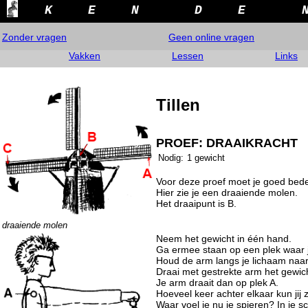
K
E
N
D
E
Zonder vragen
Geen online vragen
Vakken
Lessen
Links
Tillen
PROEF: DRAAIKRACHT
Nodig:
1 gewicht
Voor deze proef moet je goed bede
Hier zie je een draaiende molen.
Het draaipunt is B.
draaiende molen
Neem het gewicht in één hand.
Ga ermee staan op een plek waar j
Houd de arm langs je lichaam naa
Draai met gestrekte arm het gewic
Je arm draait dan op plek A.
Hoeveel keer achter elkaar kun jij 
Waar voel je nu je spieren? In je s