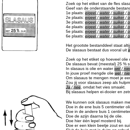
Zoek op het etiket van de fles slasa
Geef van de onderstaande bestand
1e plaats:
eigeel
/
water
/
suiker
/
o
2e plaats:
eigeel
/
water
/
suiker
/
o
3e plaats:
eigeel
/
water
/
suiker
/
o
4e plaats:
eigeel
/
water
/
suiker
/
o
5e plaats:
eigeel
/
water
/
suiker
/
o
6e plaats:
eigeel
/
water
/
suiker
/
o
Het grootste bestanddeel staat alti
De slasaus bestaat dus vooral uit
w
Zoek op het etiket op hoeveel olie
De slasaus bevat (meestal) 25 % sl
In slasaus is olie en water
wel
/
nie
In jouw proef mengde olie
wel
/
nie
Om slasaus te mengen moet je een
Zou jij voor slasaus zeep als hul
Ja
/
nee
, omdat het vies smaakt.
Bij slasaus helpen ei-dooier en z
We kunnen ook slasaus maken me
Doe in de ene buis 5 centimeter oli
Doe in de andere buis 1 centimeter
Doe de azijn daarna bij de olie.
Doe hier één lepel mosterd bij.
Doe er een klein beetje zout en suik