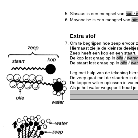
5.
Slasaus is een mengsel van
olie
/
6.
Mayonaise is een mengsel van
oli
Extra stof
7.
Om te begrijpen hoe zeep ervoor zo
Hiernaast zie je de kleinste deeltj
Zeep heeft een kop en een staart.
De kop lost graag op in
olie
/
water
De staart lost graag op in
olie
/
wat
Leg met hulp van de tekening hiern
De zeep gaat met de staarten in de
De koppen willen oplossen in water
Als je het water wegspoelt houd je
___________________________
___________________________