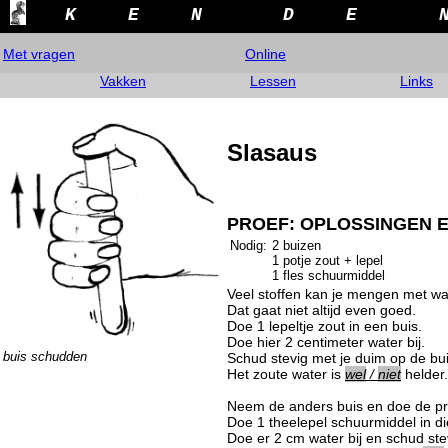
K
E
N
D
E
Met vragen
Online
Vakken
Lessen
Links
Slasaus
PROEF: OPLOSSINGEN 
Nodig:
2 buizen
1 potje zout + lepel
1 fles schuurmiddel
Veel stoffen kan je mengen met wa
Dat gaat niet altijd even goed.
Doe 1 lepeltje zout in een buis.
Doe hier 2 centimeter water bij.
buis schudden
Schud stevig met je duim op de bui
Het zoute water is
wel
/
niet
helder.
Neem de anders buis en doe de pr
Doe 1 theelepel schuurmiddel in di
Doe er 2 cm water bij en schud ste