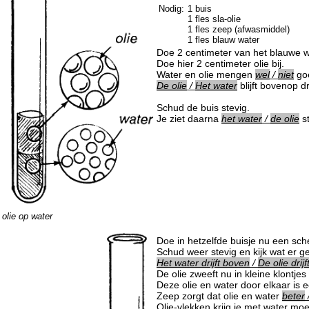
Nodig:
1 buis
1 fles sla-olie
1 fles zeep (afwasmiddel)
1 fles blauw water
Doe 2 centimeter van het blauwe wa
Doe hier 2 centimeter olie bij.
Water en olie mengen
wel
/
niet
goe
De olie
/
Het water
blijft bovenop dr
Schud de buis stevig.
Je ziet daarna
het water
/
de olie
st
olie op water
Doe in hetzelfde buisje nu een sch
Schud weer stevig en kijk wat er g
Het water drijft boven
/
De olie drij
De olie zweeft nu in kleine klontjes
Deze olie en water door elkaar is 
Zeep zorgt dat olie en water
beter
Olie-vlekken krijg je met water moeil