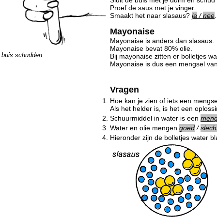
Sluit de buis met je duim en schud 
Proef de saus met je vinger.
Smaakt het naar slasaus?
ja
/
nee
.
Mayonaise
Mayonaise is anders dan slasaus.
Mayonaise bevat 80% olie.
buis schudden
Bij mayonaise zitten er bolletjes w
Mayonaise is dus een mengsel van 
Vragen
1.
Hoe kan je zien of iets een mengse
Als het helder is, is het een oplossi
2.
Schuurmiddel in water is een
meng
3.
Water en olie mengen
goed
/
slech
4.
Hieronder zijn de bolletjes water bl