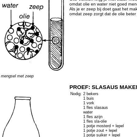
omdat olie en water niet goed me
Als je er zeep bij doet gaat het mak
omdat zeep zorgt dat de olie bete
mengsel met zeep
PROEF: SLASAUS MAKE
Nodig:
2 bekers
1 buis
1 vork
1 fles slasaus
water
1 fles azijn
1 fles sla-olie
1 potje mosterd + lepel
1 potje zout + lepel
1 potje suiker + lepel