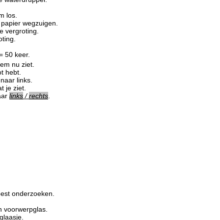
m los.
e papier wegzuigen.
e vergroting.
oting.
.
= 50 keer.
hem nu ziet.
ot hebt.
naar links.
 je ziet.
aar
links
/
rechts
.
rpest onderzoeken.
n voorwerpglas.
glaasje.