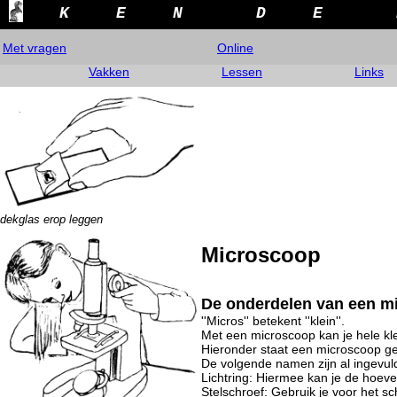
K
E
N
D
E
Met vragen
Online
Vakken
Lessen
Links
dekglas erop leggen
Microscoop
De onderdelen van een m
''Micros'' betekent ''klein''.
Met een microscoop kan je hele kle
Hieronder staat een microscoop g
De volgende namen zijn al ingevul
Lichtring: Hiermee kan je de hoevee
Stelschroef: Gebruik je voor het sc