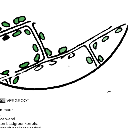
00x
VERGROOT.
en muur.
.
 celwand.
eten bladgroenkorrels.