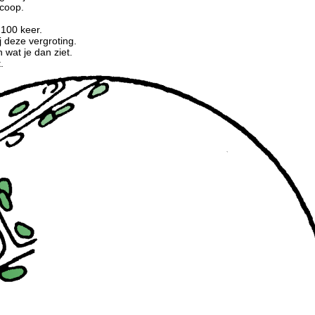
scoop.
.
 100 keer.
j deze vergroting.
 wat je dan ziet.
.