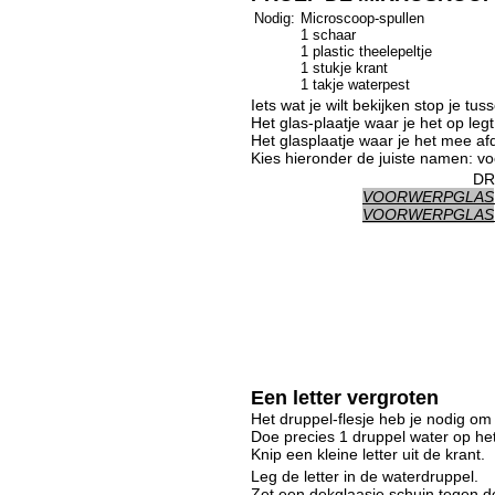
Nodig:
Microscoop-spullen
1 schaar
1 plastic theelepeltje
1 stukje krant
1 takje waterpest
Iets wat je wilt bekijken stop je tus
Het glas-plaatje waar je het op le
Het glasplaatje waar je het mee a
Kies hieronder de juiste namen: vo
DR
VOORWERPGLAS
VOORWERPGLAS
Een letter vergroten
Het druppel-flesje heb je nodig om
Doe precies 1 druppel water op he
Knip een kleine letter uit de krant.
Leg de letter in de waterdruppel.
Zet een dekglaasje schuin tegen d