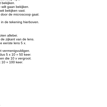
t bekijken.
e wilt gaan bekijken.
it bekijken vast.
ht door de microscoop gaat.
n in de tekening hierboven.
ten allebei.
de zijkant van de lens.
e eerste lens 5 x.
et vermenigvuldigen.
dus 5 x 10 = 50 keer.
en die 10 x vergroot.
x 10 = 100 keer.
P