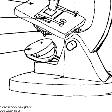
icroscoop bekijken:
doorkeep kijkt.