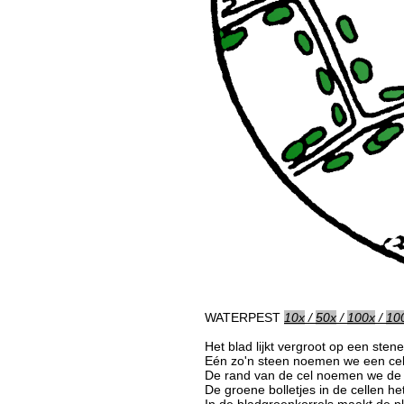
WATERPEST
10x
/
50x
/
100x
/
10
Het blad lijkt vergroot op een sten
Eén zo'n steen noemen we een cel
De rand van de cel noemen we de
De groene bolletjes in de cellen h