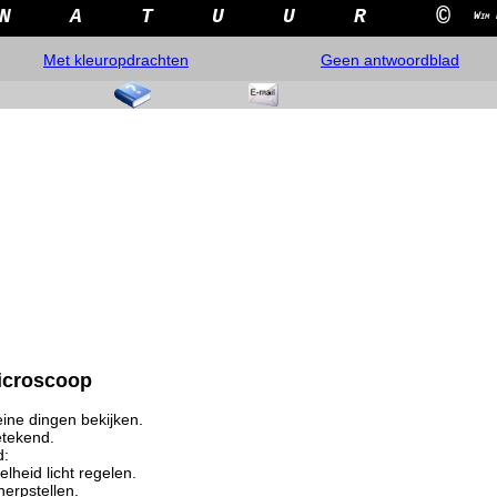
©
N
A
T
U
U
R
Wim 
Met kleuropdrachten
Geen antwoordblad
icroscoop
ine dingen bekijken.
etekend.
d:
lheid licht regelen.
herpstellen.