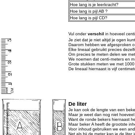
Hoe lang is je leerkracht?
Hoe lang is pijl AB ?
Hoe lang is pijl CD?
Vul onder
verschil
in hoeveel centi
Je ziet dat je niet altijd je ogen ku
Daarom hebben we afgesproken om 
Elke lineaal gebruikt precies dezel
Om precies te meten delen we meter
We noemen dat centi-meters en mil
Grote stukken meten we met 1000 m
De lineaal hiernaast is vijf centimet
De liter
Je kan ook de lengte van een bek
Maar je weet dan nog niet hoeveel 
Want de ronde bekers hiernaast h
Maar beker A heeft de grootste inh
Voor inhoud gebruiken we een ande
Net als bij de meter kan je de liter 