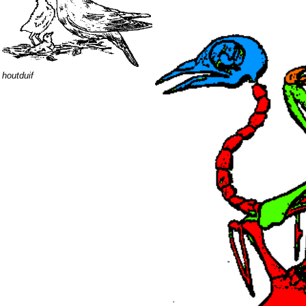
houtduif