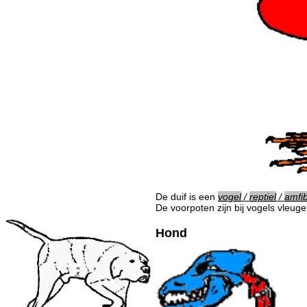
De duif is een
vogel
/
reptiel
/
amfib
De voorpoten zijn bij vogels vleuge
Hond