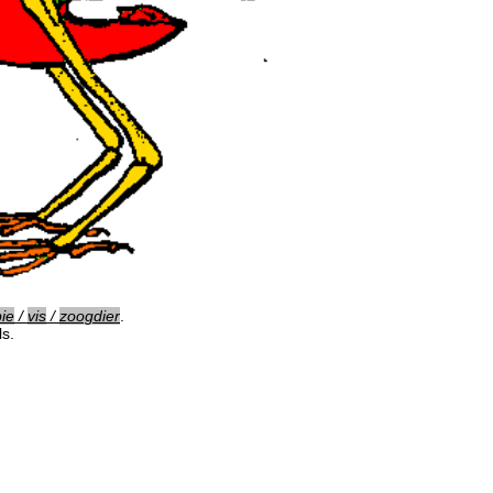
ie
/
vis
/
zoogdier
.
ls.