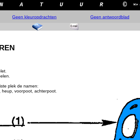
©
N
A
T
U
U
R
Wim 
Geen kleuropdrachten
Geen antwoordblad
REN
let.
elen.
uiste plek de namen:
, heup, voorpoot, achterpoot.