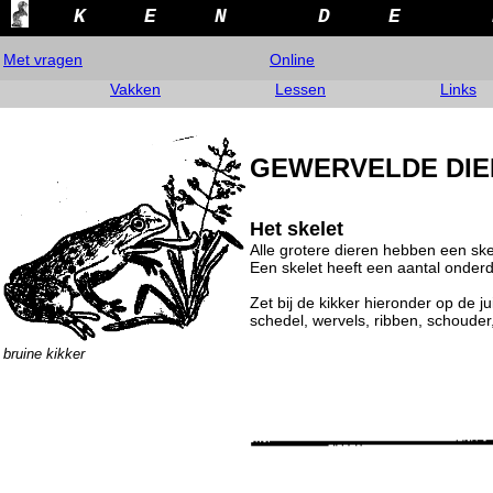
K
E
N
D
E
Met vragen
Online
Vakken
Lessen
Links
GEWERVELDE DIE
Het skelet
Alle grotere dieren hebben een ske
Een skelet heeft een aantal onderd
Zet bij de kikker hieronder op de j
schedel, wervels, ribben, schouder
bruine kikker