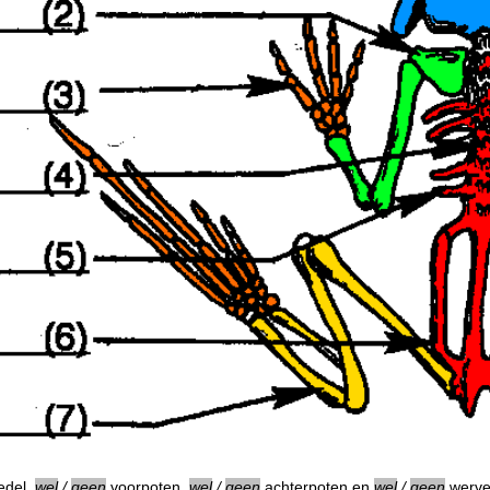
edel,
wel
/
geen
voorpoten,
wel
/
geen
achterpoten en
wel
/
geen
werve