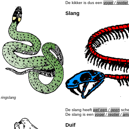
De kikker is dus een
vogel
/
reptiel
Slang
ringslang
De slang heeft
wel een
/
geen
sche
De slang is een
vogel
/
reptiel
/
amf
Duif