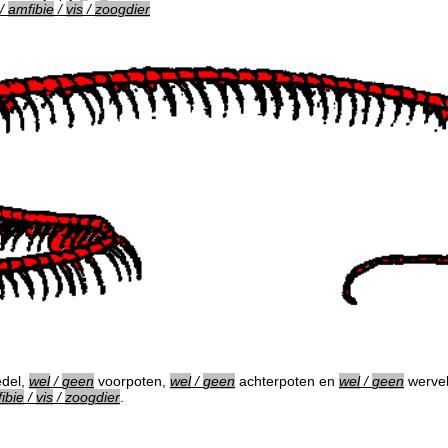
/
amfibie
/
vis
/
zoogdier
del,
wel
/
geen
voorpoten,
wel
/
geen
achterpoten en
wel
/
geen
wervel
ibie
/
vis
/
zoogdier
.