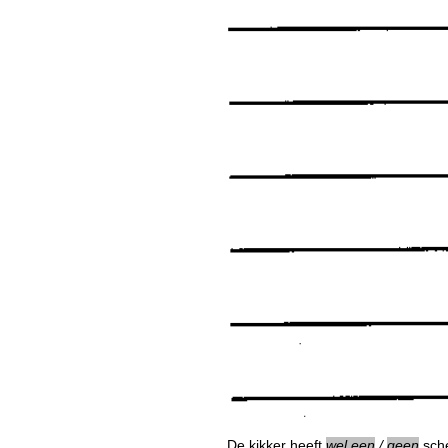
De kikker heeft
wel een
/
geen
sch