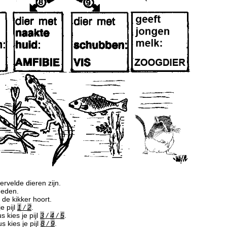
velde dieren zijn.
neden.
 de kikker hoort.
e pijl
1
/
2
.
s kies je pijl
3
/
4
/
5
.
s kies je pijl
8
/
9
.