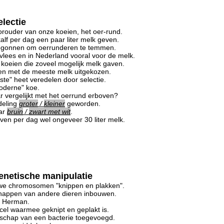
lectie
orouder van onze koeien, het oer-rund.
lf per dag een paar liter melk geven.
 begonnen om oerrunderen te temmen.
vlees en in Nederland vooral voor de melk.
st koeien die zoveel mogelijk melk gaven.
en met de meeste melk uitgekozen.
este" heet veredelen door selectie.
moderne" koe.
aar vergelijkt met het oerrund erboven?
deling
groter
/
kleiner
geworden.
aar
bruin
/
zwart met wit
.
ven per dag wel ongeveer 30 liter melk.
enetische manipulatie
we chromosomen "knippen en plakken".
chappen van andere dieren inbouwen.
er Herman.
cel waarmee geknipt en geplakt is.
enschap van een bacterie toegevoegd.