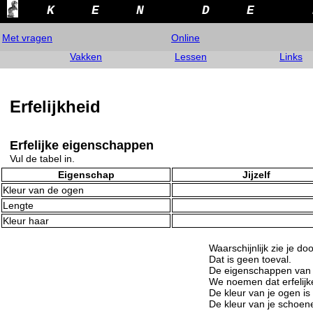
K
E
N
D
E
Met vragen
Online
Vakken
Lessen
Links
Erfelijkheid
Erfelijke eigenschappen
Vul de tabel in.
Eigenschap
Jijzelf
Kleur van de ogen
Lengte
Kleur haar
Waarschijnlijk zie je door
Dat is geen toeval.
De eigenschappen van 
We noemen dat erfelij
De kleur van je ogen is
De kleur van je schoen