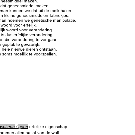
geneesmiddel maken.
 dat geneesmiddel maken.
rman kunnen we dat uit de melk halen.
 kleine geneesmiddelen-fabriekjes.
man noemen we genetische manipulatie.
woord voor erfelijk.
lijk woord voor verandering.
is dus erfelijke verandering.
 die verandering te ver gaan.
 geplak te gevaarlijk.
hele nieuwe dieren ontstaan.
 soms moeilijk te voorspellen.
wel een
/
geen
erfelijke eigenschap.
ammen allemaal af van de wolf.