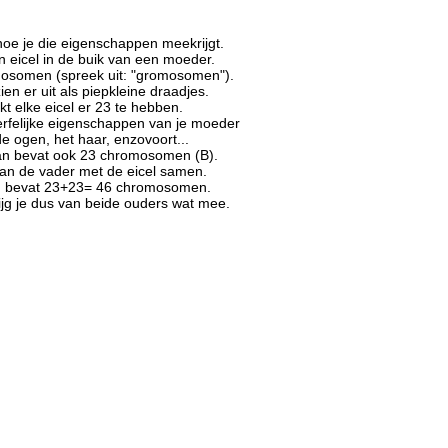
hoe je die eigenschappen meekrijgt.
en eicel in de buik van een moeder.
romosomen (spreek uit: "gromosomen").
en er uit als piepkleine draadjes.
kt elke eicel er 23 te hebben.
erfelijke eigenschappen van je moeder
e ogen, het haar, enzovoort...
an bevat ook 23 chromosomen (B).
van de vader met de eicel samen.
 E) bevat 23+23= 46 chromosomen.
ijg je dus van beide ouders wat mee.