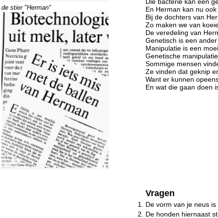
Die bacterie kan een 
de stier "Herman"
En Herman kan nu ook
Bij de dochters van He
Zo maken we van koeien
De veredeling van Her
Genetisch is een ander 
Manipulatie is een moei
Genetische manipulatie 
Sommige mensen vinden
Ze vinden dat geknip en
Want er kunnen opeens 
En wat die gaan doen is
Vragen
1.
De vorm van je neus is
2.
De honden hiernaast st