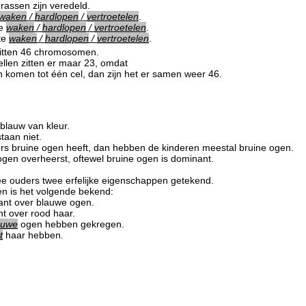
assen zijn veredeld.
waken
/
hardlopen
/
vertroetelen
.
te
waken
/
hardlopen
/
vertroetelen
.
te
waken
/
hardlopen
/
vertroetelen
.
 zitten 46 chromosomen.
ellen zitten er maar 23, omdat
komen tot één cel, dan zijn het er samen weer 46.
f blauw van kleur.
taan niet.
rs bruine ogen heeft, dan hebben de kinderen meestal bruine ogen.
gen overheerst, oftewel bruine ogen is dominant.
wee ouders twee erfelijke eigenschappen getekend.
n is het volgende bekend:
ant over blauwe ogen.
t over rood haar.
auwe
ogen hebben gekregen.
t
haar hebben.