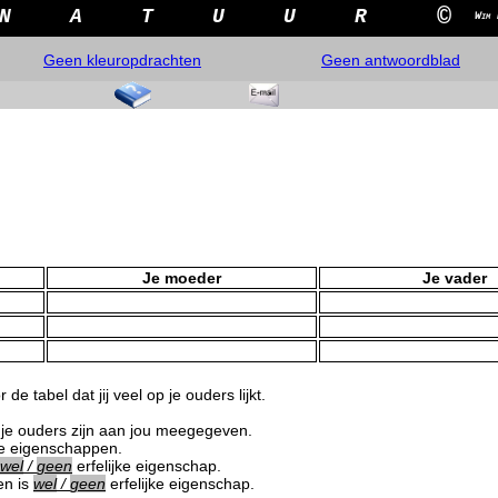
©
N
A
T
U
U
R
Wim 
Geen kleuropdrachten
Geen antwoordblad
Je moeder
Je vader
 de tabel dat jij veel op je ouders lijkt.
je ouders zijn aan jou meegegeven.
ke eigenschappen.
wel
/
geen
erfelijke eigenschap.
en is
wel
/
geen
erfelijke eigenschap.