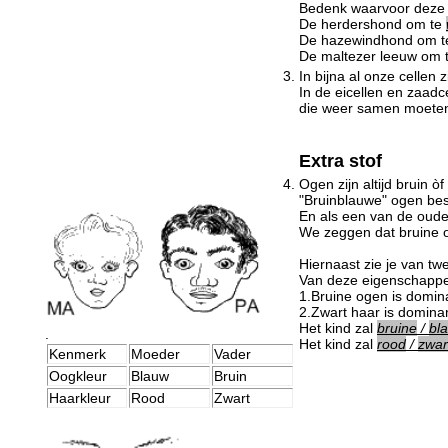
Bedenk waarvoor deze r
De herdershond om te
De hazewindhond om 
De maltezer leeuw om 
3.
In bijna al onze cellen
In de eicellen en zaadc
die weer samen moeten 
Extra stof
4.
Ogen zijn altijd bruin ò
"Bruinblauwe" ogen bes
En als een van de oude
We zeggen dat bruine o
Hiernaast zie je van t
Van deze eigenschappe
1.Bruine ogen is domin
2.Zwart haar is dominan
Het kind zal
bruine
/
bl
.
Het kind zal
rood
/
zwar
Kenmerk
Moeder
Vader
Oogkleur
Blauw
Bruin
Haarkleur
Rood
Zwart