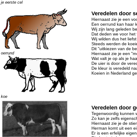
je eerste cel
Veredelen door se
Hiernaast zie je een vo
Een oerrund kan haar ka
Wij zijn lang geleden
Dat deden we voor het 
Wij wilden dus het lief
Steeds werden de koei
Dit "uitkiezen van de b
oerrund
Hiernaast zie je een "
Wat valt je op als je h
De uier is door de vere
De kleur is veredeld n
Koeien in Nederland ge
koe
Veredelen door g
Tegenwoordig kunnen 
Zo kan je zelfs eigens
Hiernaast zie je de sti
Herman komt uit een ei
Er is een erfelijke eig