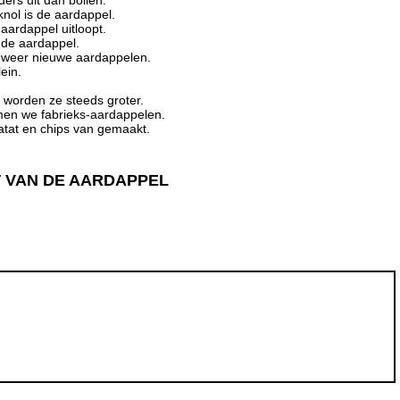
ers uit dan bollen.
nol is de aardappel.
aardappel uitloopt.
 de aardappel.
ij weer nieuwe aardappelen.
lein.
n worden ze steeds groter.
men we fabrieks-aardappelen.
atat en chips van gemaakt.
T VAN DE AARDAPPEL