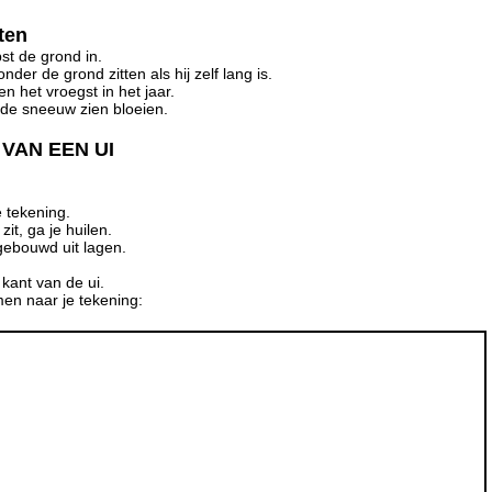
ten
st de grond in.
er de grond zitten als hij zelf lang is.
en het vroegst in het jaar.
 de sneeuw zien bloeien.
VAN EEN UI
 tekening.
zit, ga je huilen.
pgebouwd uit lagen.
kant van de ui.
men naar je tekening: