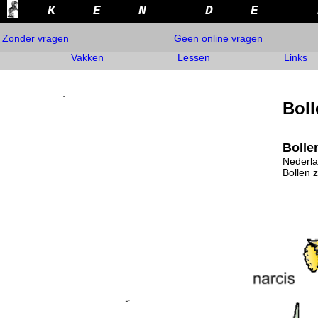
K
E
N
D
E
Zonder vragen
Geen online vragen
Vakken
Lessen
Links
Boll
Bolle
Nederla
Bollen 