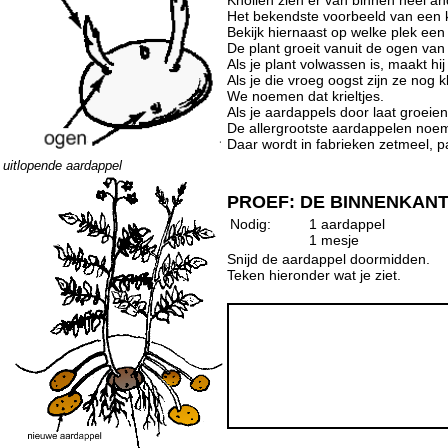
Knollen zien er van binnen heel and
Het bekendste voorbeeld van een k
Bekijk hiernaast op welke plek een 
De plant groeit vanuit de ogen van
Als je plant volwassen is, maakt h
Als je die vroeg oogst zijn ze nog k
We noemen dat krieltjes.
Als je aardappels door laat groeie
De allergrootste aardappelen noe
Daar wordt in fabrieken zetmeel, p
uitlopende aardappel
PROEF: DE BINNENKAN
Nodig:
1 aardappel
1 mesje
Snijd de aardappel doormidden.
Teken hieronder wat je ziet.