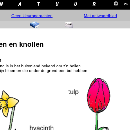
©
N
A
T
U
U
R
Wim 
Geen kleuropdrachten
Met antwoordblad
en en knollen
n
nd is in het buitenland bekend om z'n bollen.
zijn bloemen die onder de grond een bol hebben.