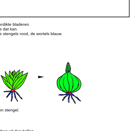
erdikte bladeren.
e dat kan.
e stengels rood, de wortels blauw.
en stengel.